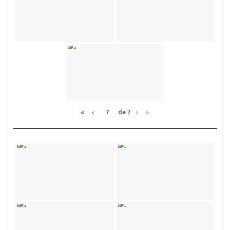
«
‹
de
7
›
»