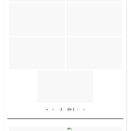
«
‹
de
2
›
»