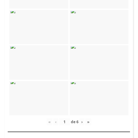
«
‹
de
6
›
»