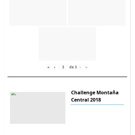
«
‹
de
3
›
»
Challenge Montaña
Central 2018