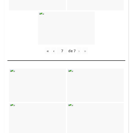
«
‹
de
7
›
»