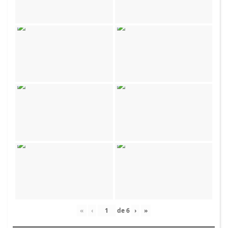
«
‹
de
6
›
»