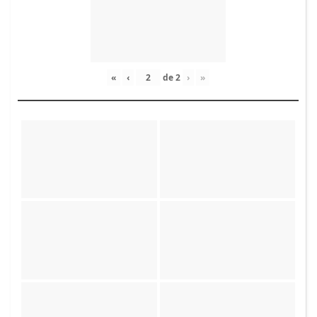
«
‹
de
2
›
»