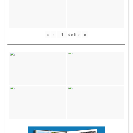
«
‹
de
6
›
»