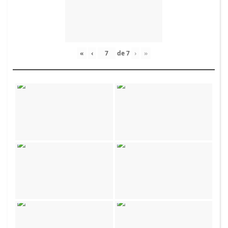
«
‹
de
7
›
»