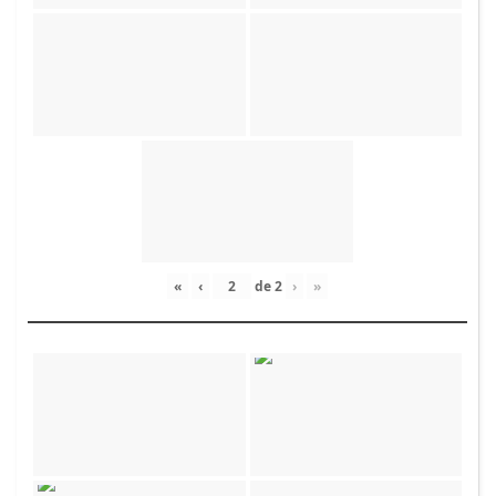
«
‹
de
2
›
»