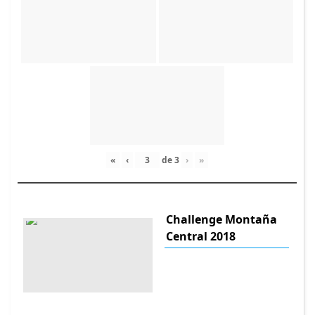
«
‹
de
3
›
»
Challenge Montaña
Central 2018