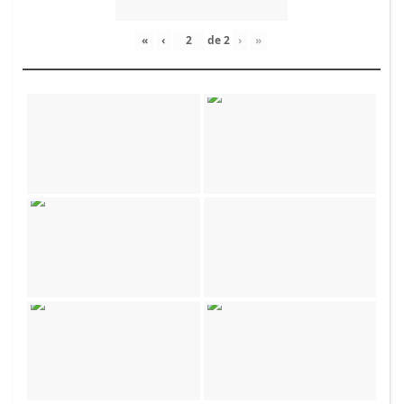
«
‹
de
2
›
»