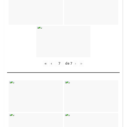
«
‹
de
7
›
»