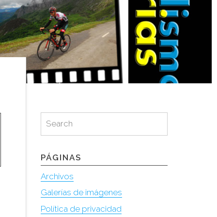
Search
Search
for:
PÁGINAS
Archivos
Galerías de imágenes
Política de privacidad