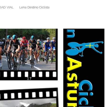
DAD VIAL
Lena Destino Ciclista
Search
Search
for: