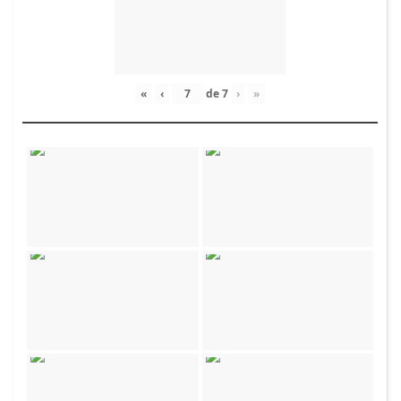
«
‹
de
7
›
»