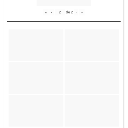
«
‹
de
2
›
»