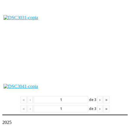
«
‹
de
3
›
»
«
‹
de
3
›
»
2025