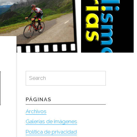
Search
Search
for:
PÁGINAS
Archivos
Galerías de imágenes
Política de privacidad