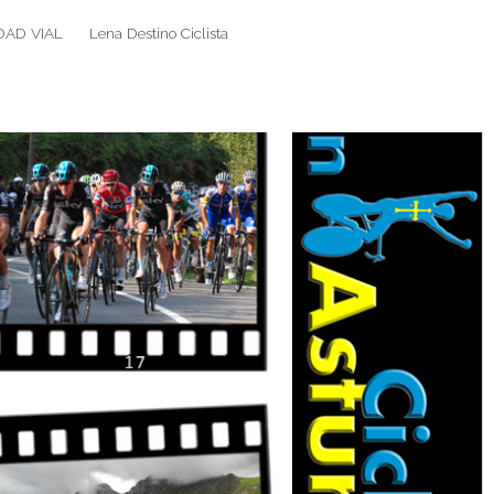
DAD VIAL
Lena Destino Ciclista
Search
Search
for: