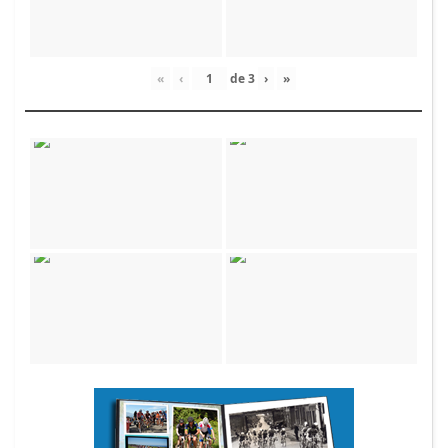
«
‹
de
3
›
»