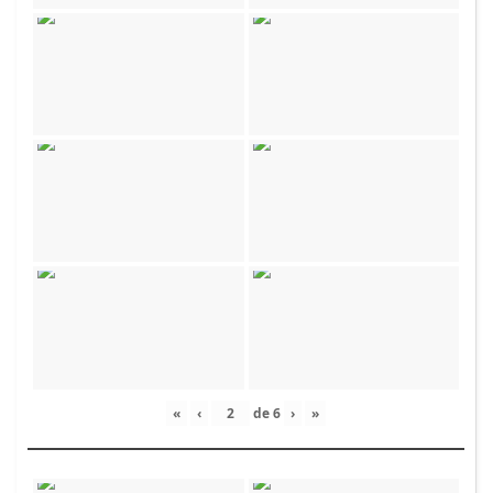
«
‹
de
6
›
»