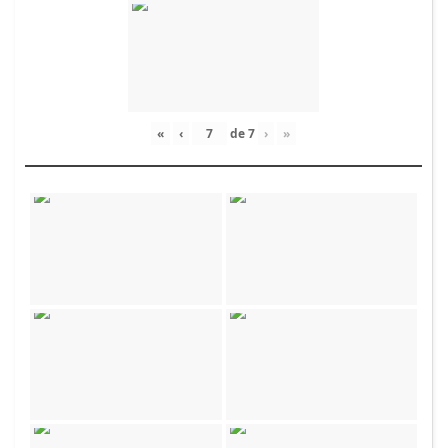
«
‹
de
7
›
»