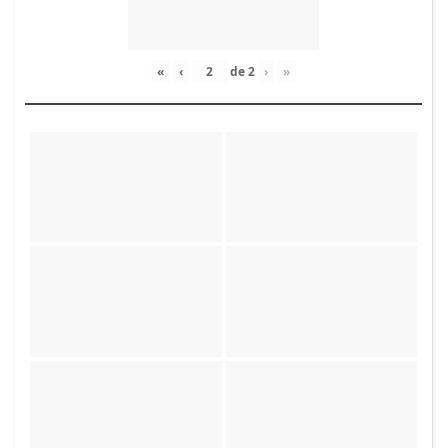
«
‹
de
2
›
»