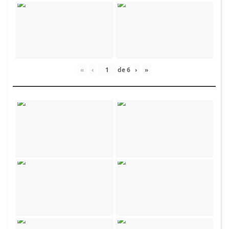
«
‹
de
6
›
»