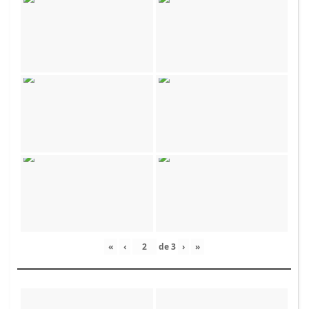
«
‹
de
3
›
»