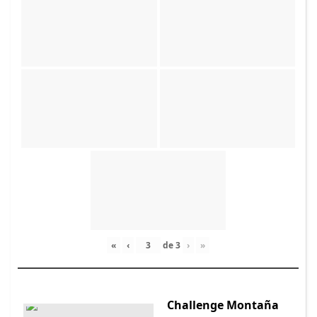
«
‹
de
3
›
»
Challenge Montaña