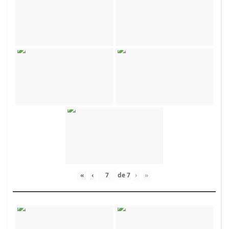
«
‹
de
7
›
»