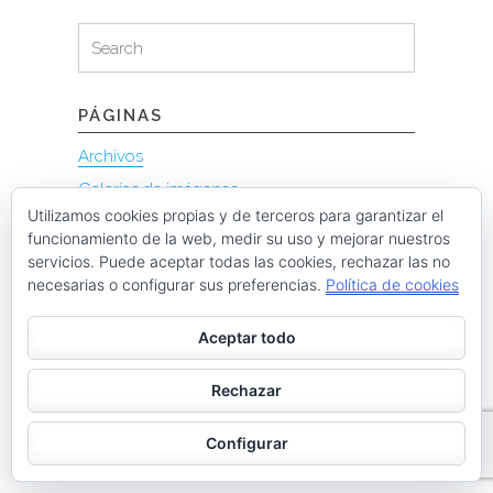
Search
Search
for:
PÁGINAS
Archivos
Galerías de imágenes
Utilizamos cookies propias y de terceros para garantizar el
Política de privacidad
funcionamiento de la web, medir su uso y mejorar nuestros
servicios. Puede aceptar todas las cookies, rechazar las no
necesarias o configurar sus preferencias.
Política de cookies
Aceptar todo
Instagram @ciclismoasturias
Rechazar
Configurar
ciclismoasturias
Roberto Menéndez Mateos