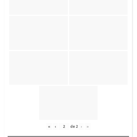
«
‹
de
2
›
»