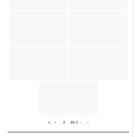
«
‹
de
2
›
»