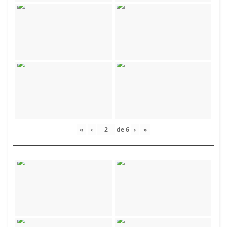
«
‹
de
6
›
»