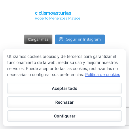
ciclismoasturias
Roberto Menéndez Mateos
Cargar más
Seguir en Instagram
Utilizamos cookies propias y de terceros para garantizar el
Tweets by ciclismoasturia
funcionamiento de la web, medir su uso y mejorar nuestros
servicios. Puede aceptar todas las cookies, rechazar las no
TODAS NUESTRAS PÁGINAS WEB
necesarias o configurar sus preferencias.
Política de cookies
Aceptar todo
Instagram @menendezmoda
Rechazar
Configurar
menendezmoda
Menéndez Moda hombre