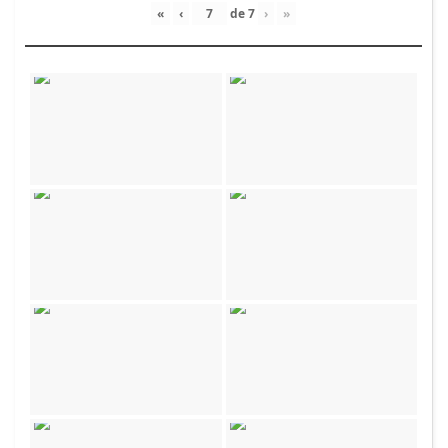
«
‹
de
7
›
»