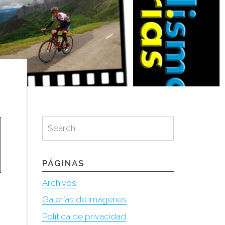
Search
Search
for:
PÁGINAS
Archivos
Galerías de imágenes
Política de privacidad