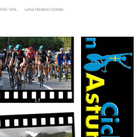
DAD VIAL
Lena Destino Ciclista
Search
Search
for: