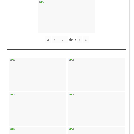
«
‹
de
7
›
»