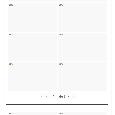
«
‹
de
6
›
»