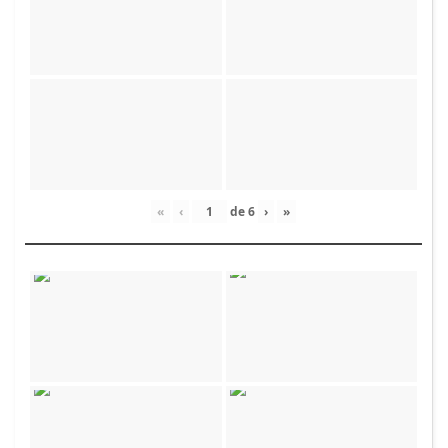
«
‹
de
6
›
»