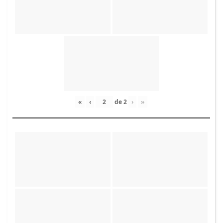
«
‹
de
2
›
»