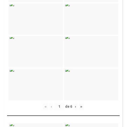
«
‹
de
6
›
»