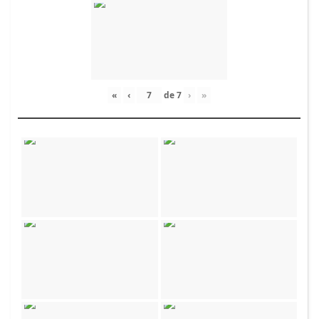
«
‹
de
7
›
»