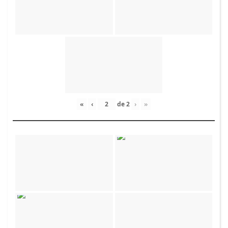
«
‹
de
2
›
»