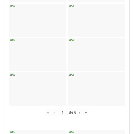
«
‹
de
6
›
»