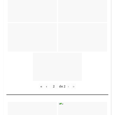
«
‹
de
2
›
»