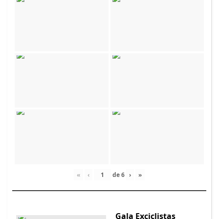
«
‹
de
6
›
»
Gala Exciclistas