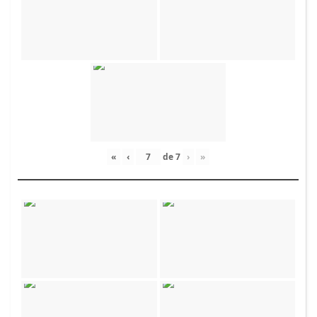
«
‹
de
7
›
»