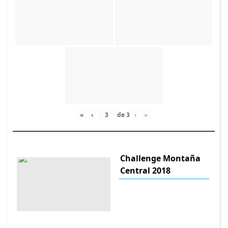
«
‹
de
3
›
»
Challenge Montaña
Central 2018