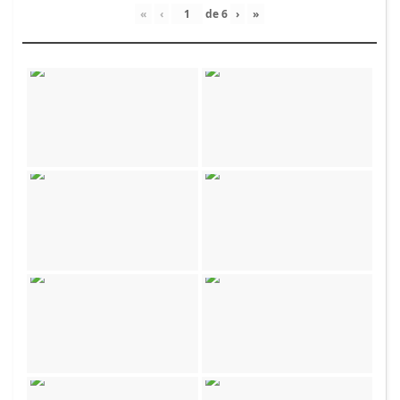
«
‹
de
6
›
»