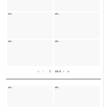
«
‹
de
6
›
»