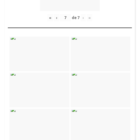
«
‹
de
7
›
»