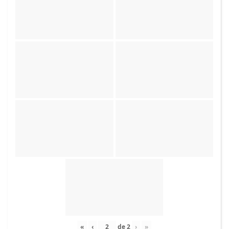
«
‹
de
2
›
»