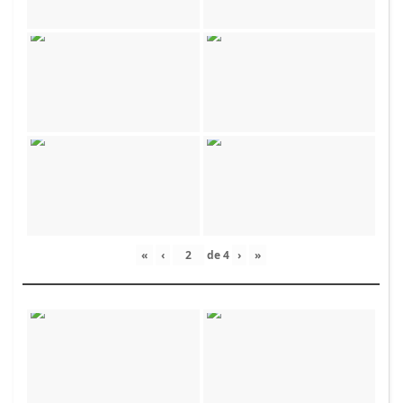
«
‹
de
4
›
»