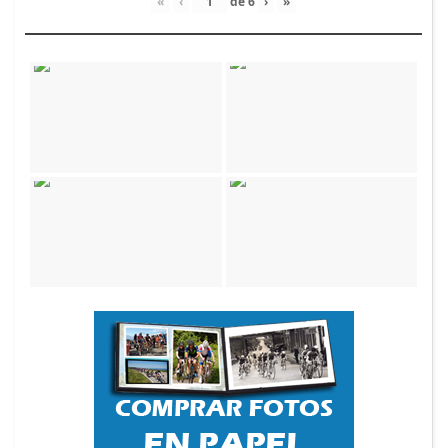
«
‹
de
6
›
»