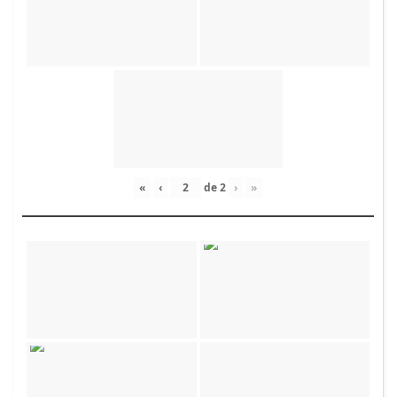
«
‹
de
2
›
»