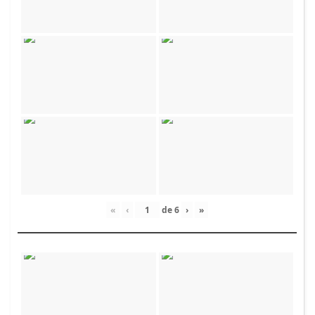
«
‹
de
6
›
»