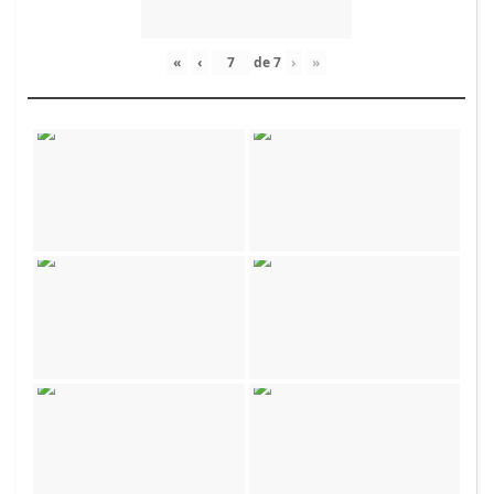
«
‹
de
7
›
»