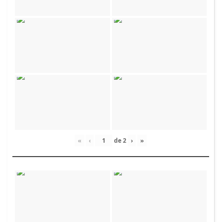
«
‹
de
2
›
»