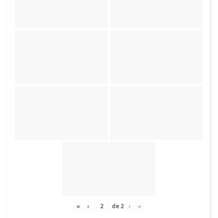
«
‹
de
2
›
»