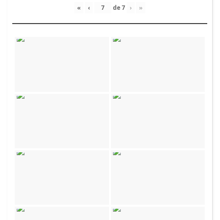
«
‹
de
7
›
»