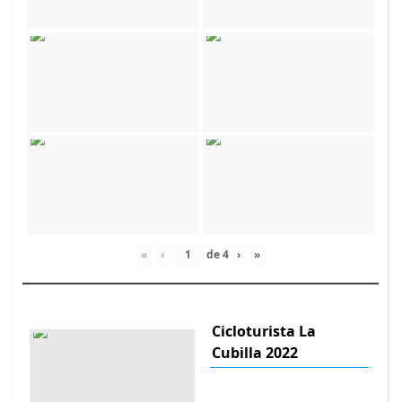
«
‹
de
4
›
»
Cicloturista La
Cubilla 2022