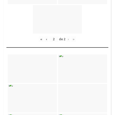
«
‹
de
2
›
»