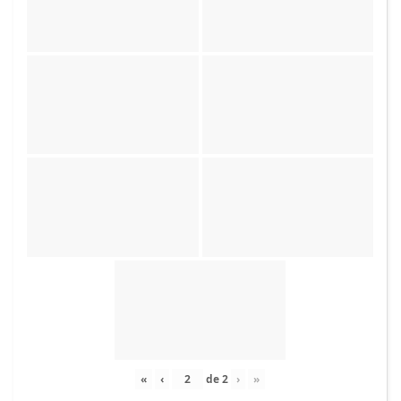
«
‹
de
2
›
»