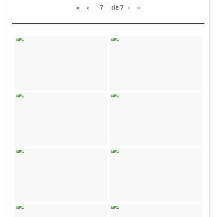
«
‹
de
7
›
»