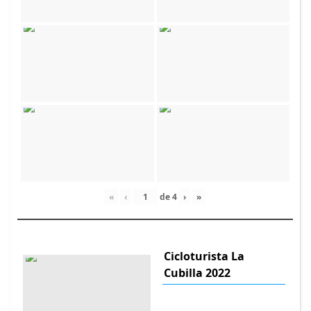
«
‹
de
4
›
»
Cicloturista La
Cubilla 2022