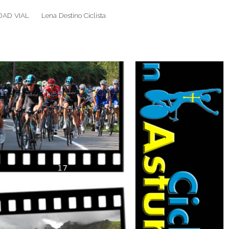
DAD VIAL
Lena Destino Ciclista
Search
Search
for: