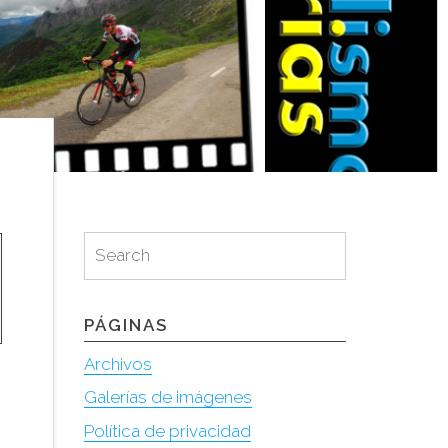
Search
Search
for:
PÁGINAS
Archivos
Galerías de imágenes
Política de privacidad