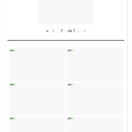
«
‹
de
7
›
»