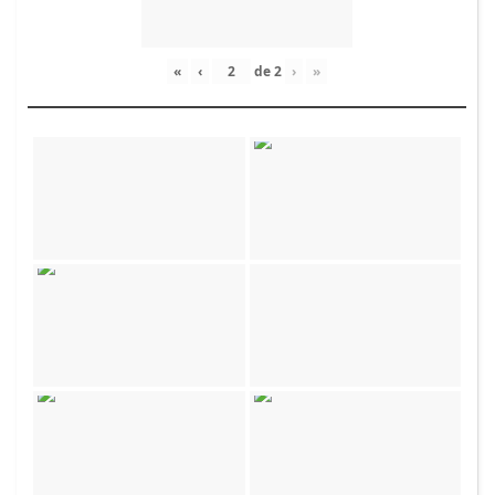
«
‹
de
2
›
»