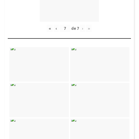
«
‹
de
7
›
»