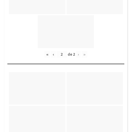
«
‹
de
2
›
»