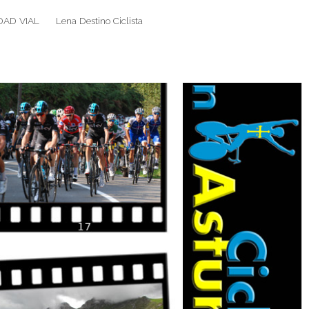
DAD VIAL
Lena Destino Ciclista
Search
Search
for: