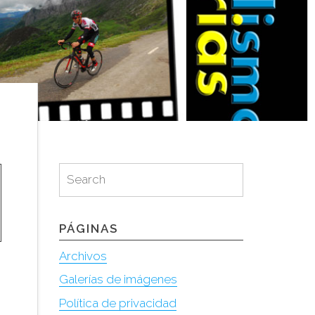
Search
Search
for:
PÁGINAS
Archivos
Galerías de imágenes
Política de privacidad