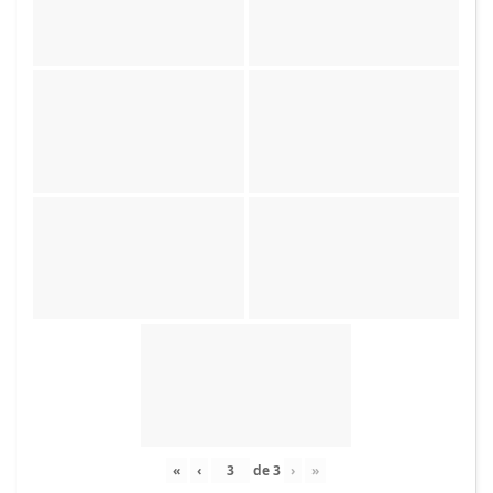
«
‹
de
3
›
»