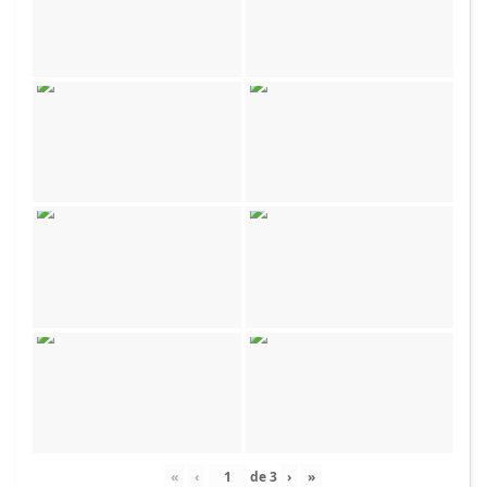
«
‹
de
3
›
»