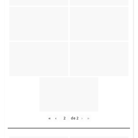
«
‹
de
2
›
»