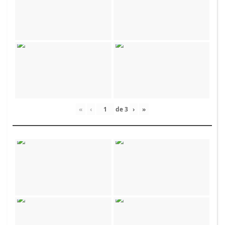
«
‹
de
3
›
»