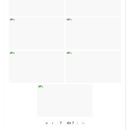
«
‹
de
7
›
»