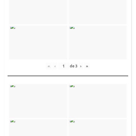
«
‹
de
3
›
»