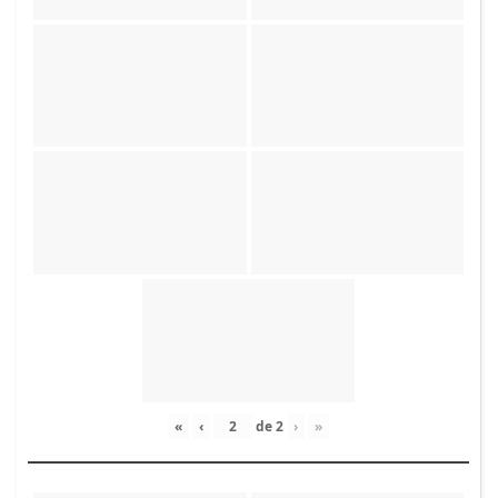
«
‹
de
2
›
»