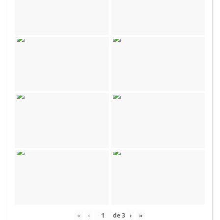
«
‹
de
3
›
»