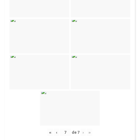
«
‹
de
7
›
»