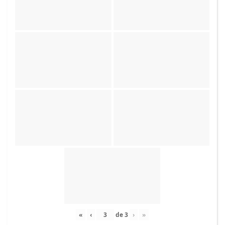
«
‹
de
3
›
»