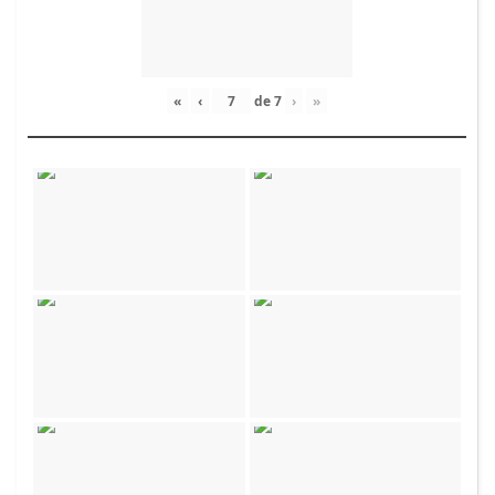
«
‹
de
7
›
»