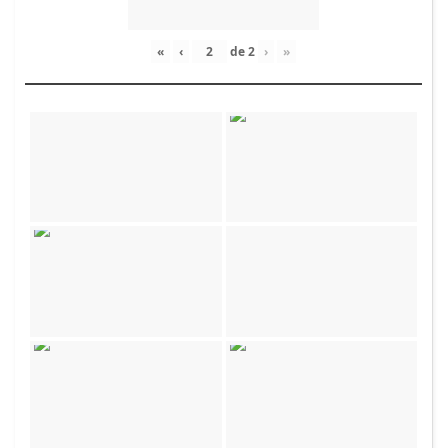
«
‹
de
2
›
»