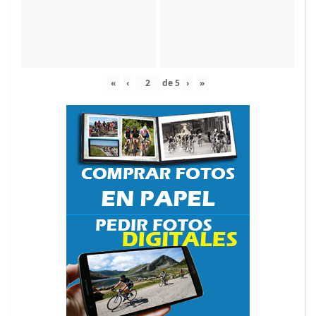
«
‹
de
5
›
»