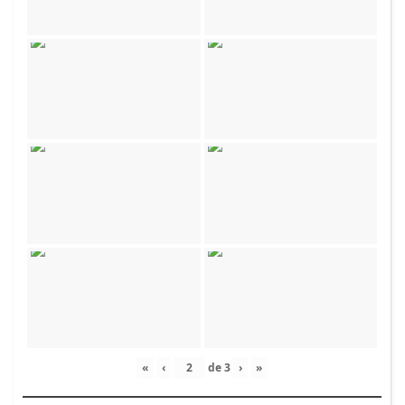
«
‹
de
3
›
»