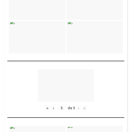
«
‹
de
5
›
»