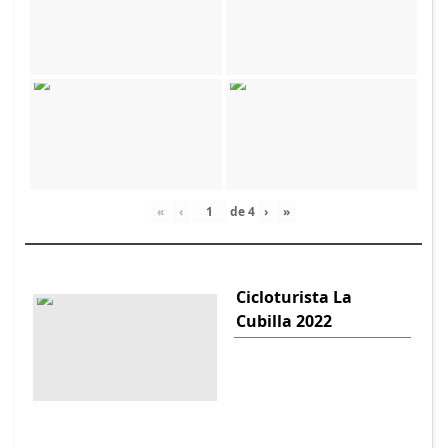
«
‹
de
4
›
»
Cicloturista La
Cubilla 2022