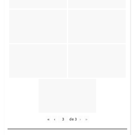
«
‹
de
3
›
»