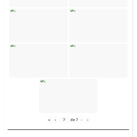
«
‹
de
7
›
»