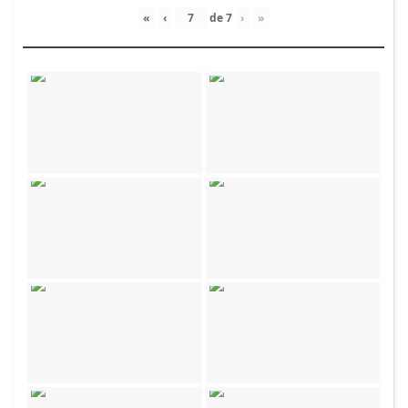
«
‹
de
7
›
»