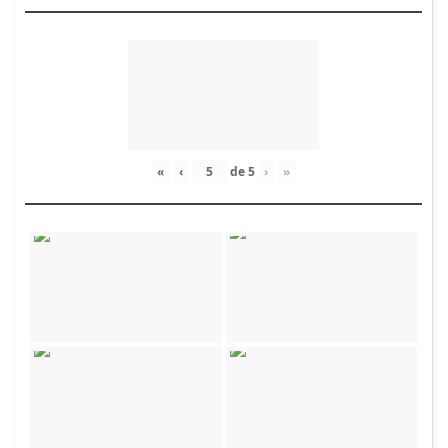
«
‹
de
5
›
»