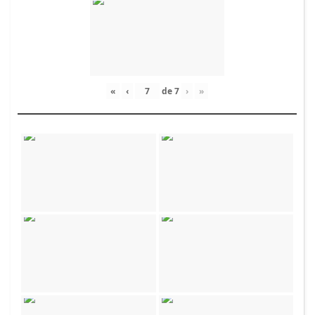
«
‹
de
7
›
»