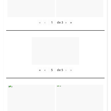
«
‹
de
3
›
»
«
‹
de
5
›
»