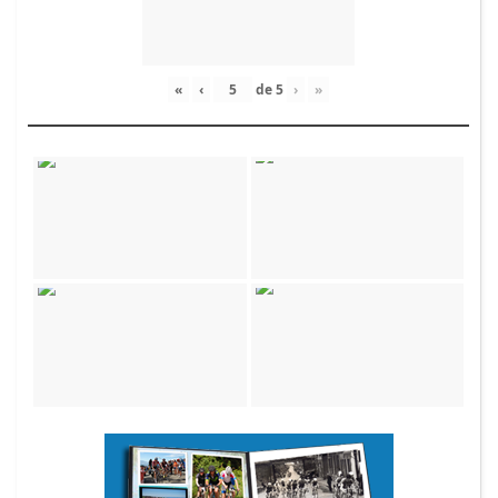
«
‹
de
5
›
»