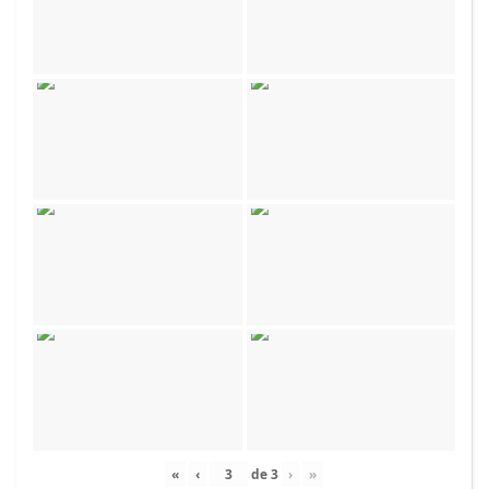
«
‹
de
3
›
»