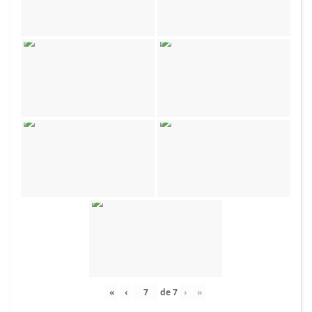
«
‹
de
7
›
»