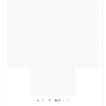
«
‹
de
3
›
»