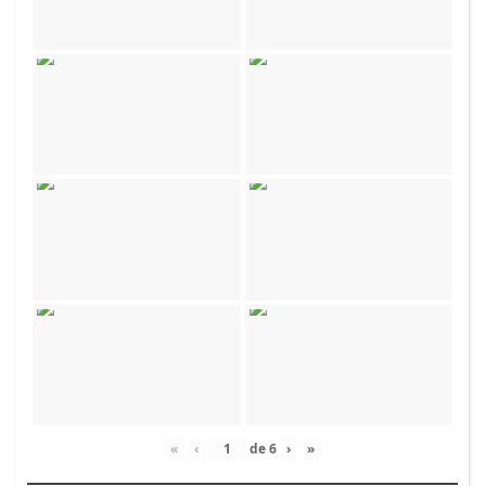
«
‹
de
6
›
»