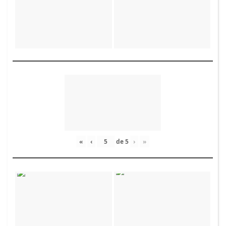
«
‹
de
5
›
»