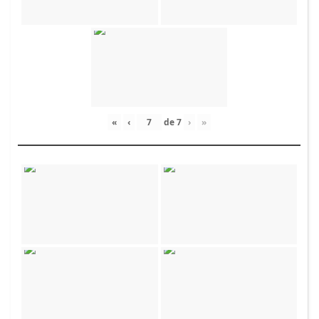
«
‹
de
7
›
»