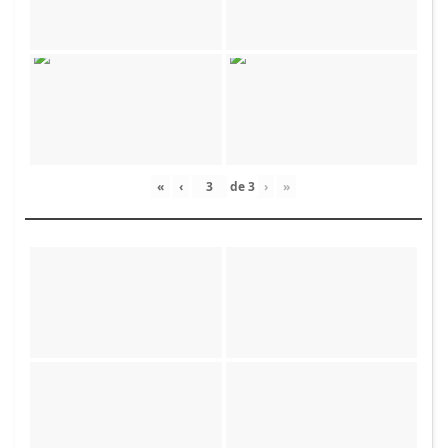
«
‹
de
3
›
»