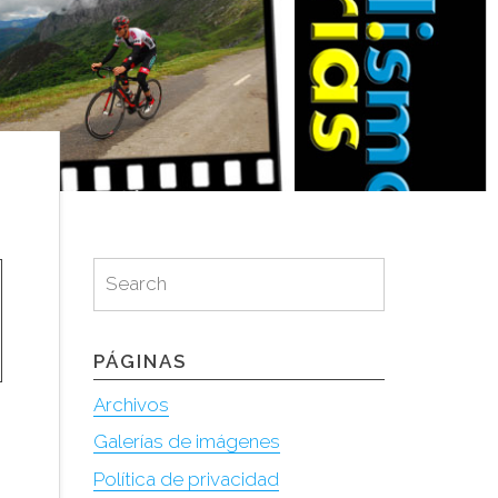
Search
Search
for:
PÁGINAS
Archivos
Galerías de imágenes
Política de privacidad