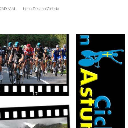
DAD VIAL
Lena Destino Ciclista
Search
Search
for: