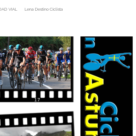
DAD VIAL
Lena Destino Ciclista
Search
Search
for: