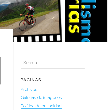
Search
Search
for:
PÁGINAS
Archivos
Galerías de imágenes
Política de privacidad