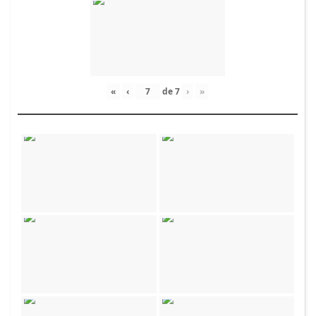
«
‹
de
7
›
»