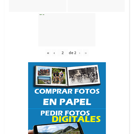
«
‹
de
2
›
»