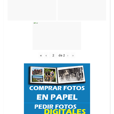
«
‹
de
2
›
»