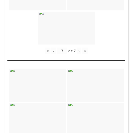
«
‹
de
7
›
»