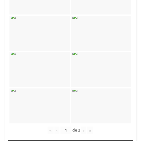
«
‹
de
2
›
»