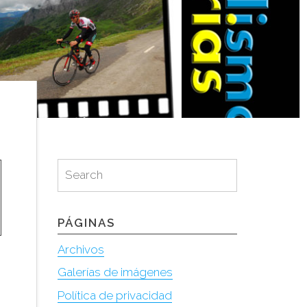
Search
Search
for:
PÁGINAS
Archivos
Galerías de imágenes
Política de privacidad