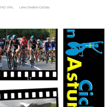
DAD VIAL
Lena Destino Ciclista
Search
Search
for: