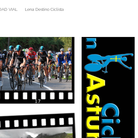
DAD VIAL
Lena Destino Ciclista
Search
Search
for: