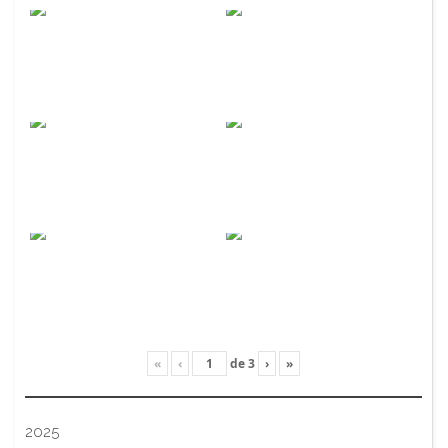
«
‹
de
3
›
»
2025