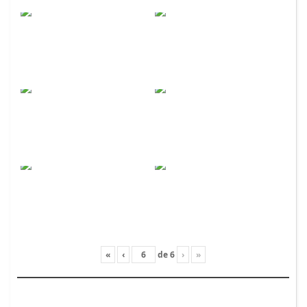
«
‹
de
6
›
»