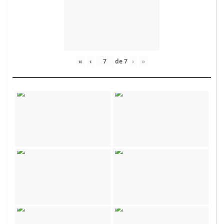
«
‹
de
7
›
»