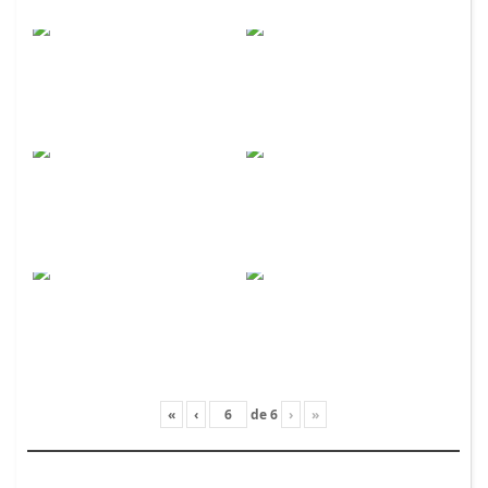
«
‹
de
6
›
»