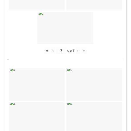
«
‹
de
7
›
»