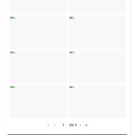
«
‹
de
3
›
»