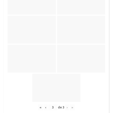
«
‹
de
3
›
»