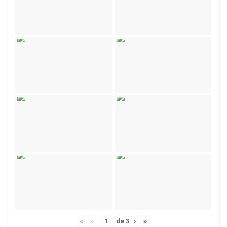
«
‹
de
3
›
»