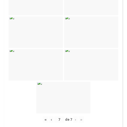
«
‹
de
7
›
»