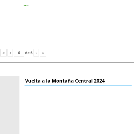
«
‹
de
6
›
»
Vuelta a la Montaña Central 2024