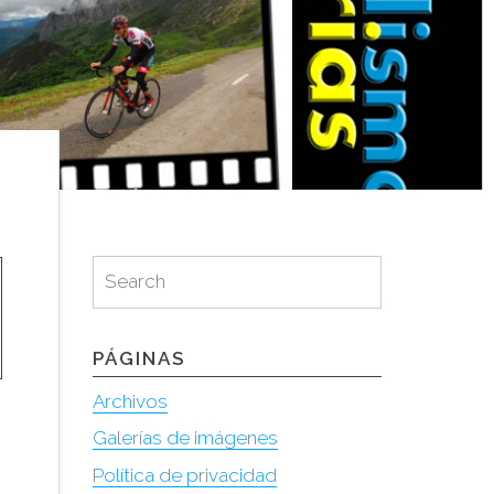
Search
Search
for:
PÁGINAS
Archivos
Galerías de imágenes
Política de privacidad