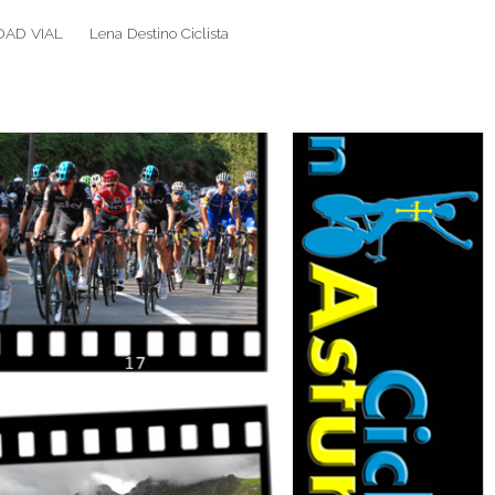
DAD VIAL
Lena Destino Ciclista
Search
Search
for: