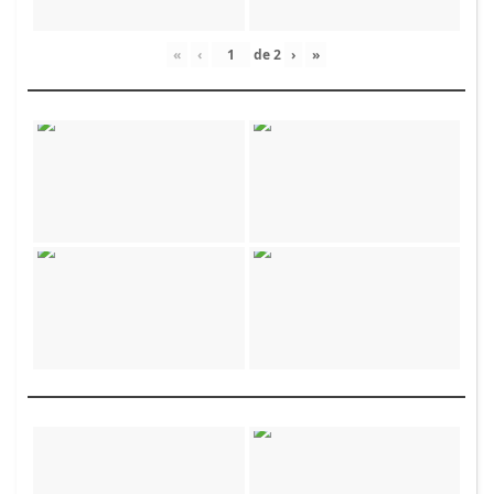
«
‹
de
2
›
»