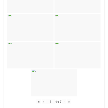
«
‹
de
7
›
»