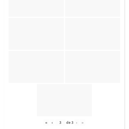
«
‹
de
3
›
»