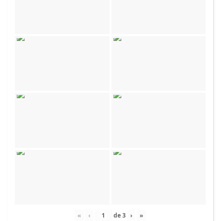
«
‹
de
3
›
»