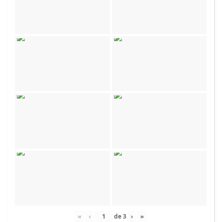
«
‹
de
3
›
»