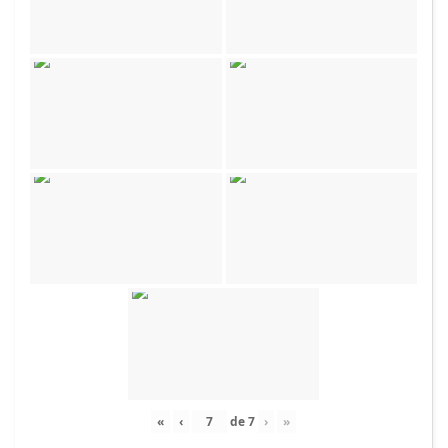
«
‹
de
7
›
»