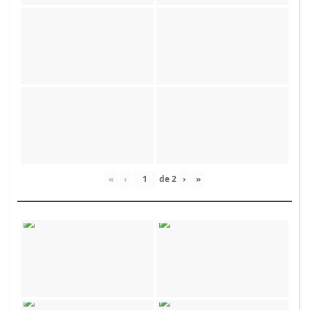
«
‹
de
2
›
»