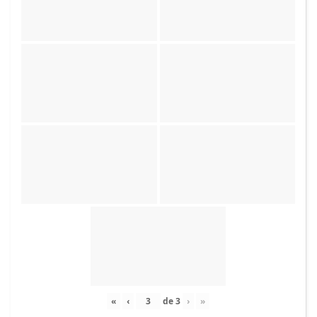
«
‹
de
3
›
»