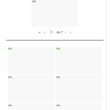
«
‹
de
7
›
»