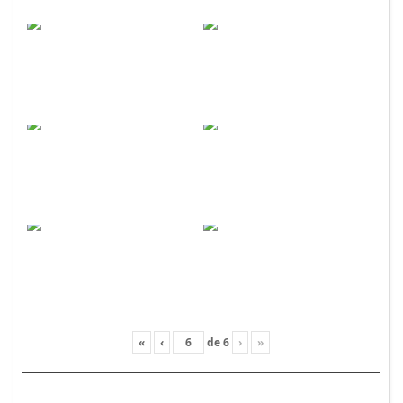
«
‹
de
6
›
»