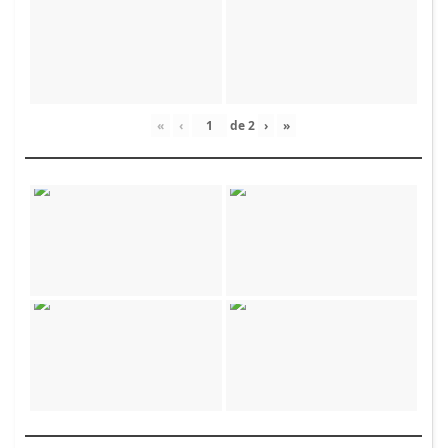
«
‹
de
2
›
»