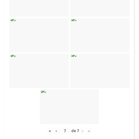
«
‹
de
7
›
»