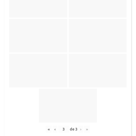
«
‹
de
3
›
»