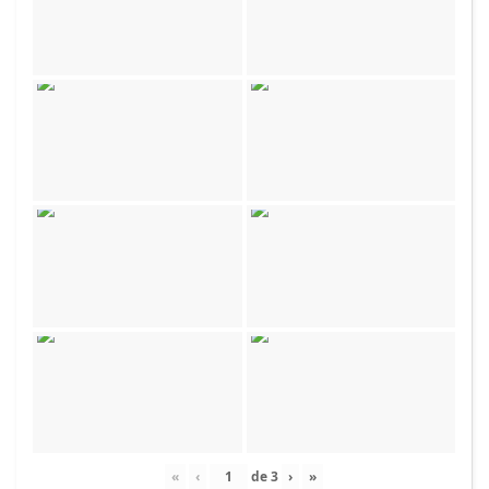
«
‹
de
3
›
»