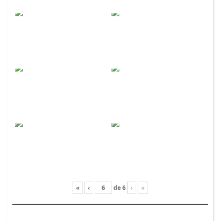
«
‹
de
6
›
»