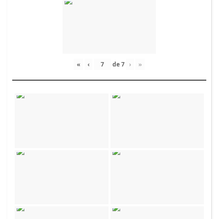
«
‹
de
7
›
»