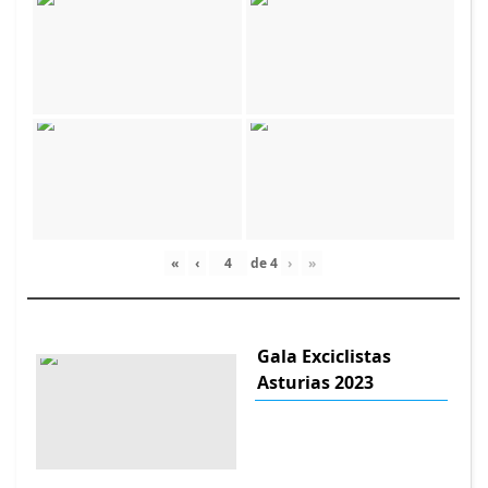
«
‹
de
4
›
»
Gala Exciclistas
Asturias 2023