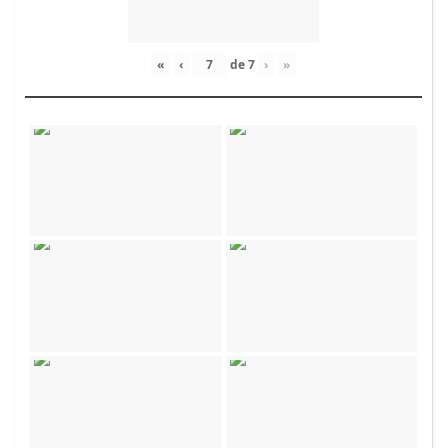
«
‹
de
7
›
»