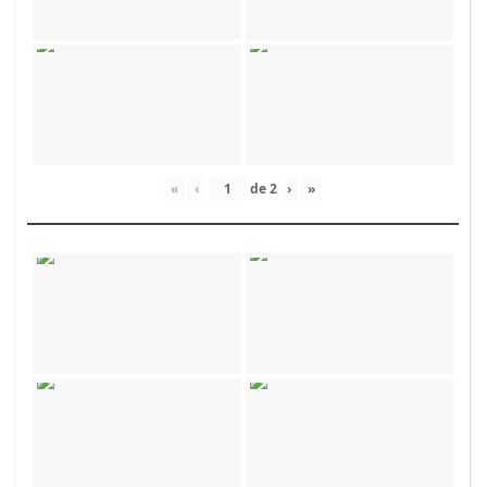
«
‹
de
2
›
»